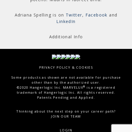
Adriana Spelling is on
Twitter
,
Facebook
and
LinkedIn
Additional Info
PRIVACY POLICY & COOKIES
Some products as shown are not available for purchase
other than by the authorized user.
®
©2020 Hangerlogic Inc. MARVELUX
is a registered
trademark of Hangerlogic Inc. All rights reserved.
Patents Pending and Applied.
Thinking about the next step on your career path?
JOIN OUR TEAM
LOGIN