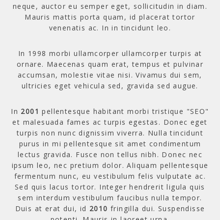
neque, auctor eu semper eget, sollicitudin in diam.
Mauris mattis porta quam, id placerat tortor
venenatis ac. In in tincidunt leo.
In 1998 morbi ullamcorper ullamcorper turpis at
ornare. Maecenas quam erat, tempus et pulvinar
accumsan, molestie vitae nisi. Vivamus dui sem,
ultricies eget vehicula sed, gravida sed augue.
In
2001
pellentesque habitant morbi tristique "SEO"
et malesuada fames ac turpis egestas. Donec eget
turpis non nunc dignissim viverra. Nulla tincidunt
purus in mi pellentesque sit amet condimentum
lectus gravida. Fusce non tellus nibh. Donec nec
ipsum leo, nec pretium dolor. Aliquam pellentesque
fermentum nunc, eu vestibulum felis vulputate ac.
Sed quis lacus tortor. Integer hendrerit ligula quis
sem interdum vestibulum faucibus nulla tempor.
Duis at erat dui, id
2010
fringilla dui. Suspendisse
potenti. Mauris in laoreet urna.