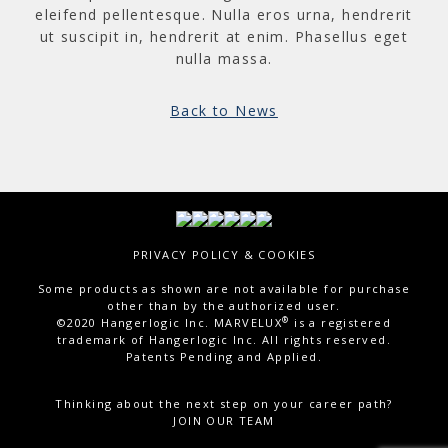
eleifend pellentesque. Nulla eros urna, hendrerit
ut suscipit in, hendrerit at enim. Phasellus eget
nulla massa.
Back to News
PRIVACY POLICY & COOKIES
Some products as shown are not available for purchase
other than by the authorized user.
®
©2020 Hangerlogic Inc. MARVELUX
is a registered
trademark of Hangerlogic Inc. All rights reserved.
Patents Pending and Applied.
Thinking about the next step on your career path?
JOIN OUR TEAM